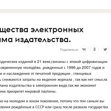
щества электронных
ама издательства.
Поделиться:
дических изданий в 21 веке,связаны с эпохой цифровизации
ь современную молодёжь ,рожденные с 1996 до 2007 годов и
ки и наслаждения от печатной продукции , глянцевых
ь снижаются затраты на ведение журнала , так как нет смысла
лама издательства в электронном виде,так же экономит
ями приоритет мировой паутины.
ько на молодом и юном поколение, потому что тем самым вы
оления рождённые в СССР или сразу после развала государства