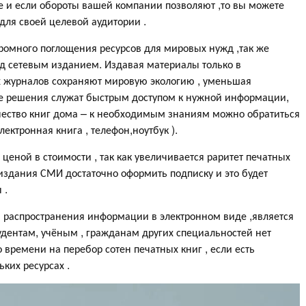
ле и если обороты вашей компании позволяют ,то вы можете
ля своей целевой аудитории .
ромного поглощения ресурсов для мировых нужд ,так же
 сетевым изданием. Издавая материалы только в
х журналов сохраняют мировую экологию , уменьшая
е решения служат быстрым доступом к нужной информации,
чество книг дома – к необходимым знаниям можно обратиться
ектронная книга , телефон,ноутбук ).
еной в стоимости , так как увеличивается раритет печатных
издания СМИ достаточно оформить подписку и это будет
 .
распространения информации в электронном виде ,является
удентам, учёным , гражданам других специальностей нет
времени на перебор сотен печатных книг , если есть
ких ресурсах .