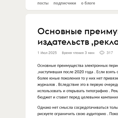
посты
подписчики
о блоге
Основные преиму
издательств ,рекл
1 Июл 2025
Время чтения 3 мин
317
Основные преимущества электронных перио
,наступившая после 2020 года . Если взят
более юные поколения то у них нет привяз
журналов . Вследствие это в первую очеред
использовать и открывать типографию . Рек
бюджет и ставит перед целевыми кампани
Однако нет смысла сосредотачиваться тол
рискуете ограничить свою аудиторию . Пок