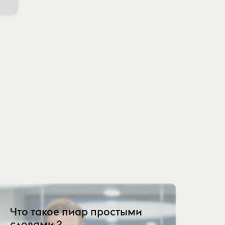
Что такое пиар простыми
словами ?