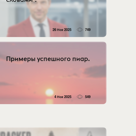
26 Ноя 2025
749
Примеры успешного пиар.
4 Ноя 2025
549