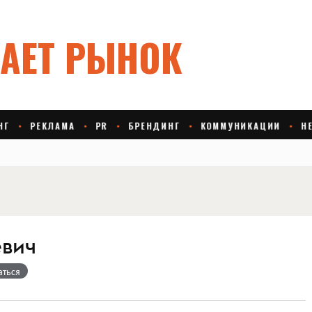
евич
аться