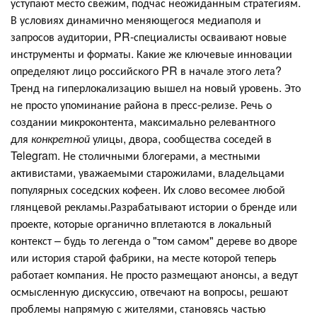
уступают место свежим, подчас неожиданным стратегиям.
В условиях динамично меняющегося медиаполя и
запросов аудитории, PR-специалисты осваивают новые
инструменты и форматы. Какие же ключевые инновации
определяют лицо российского PR в начале этого лета?
Тренд на гиперлокализацию вышел на новый уровень. Это
не просто упоминание района в пресс-релизе. Речь о
создании микроконтента, максимально релевантного
для
конкретной
улицы, двора, сообщества соседей в
Telegram. Не столичными блогерами, а местными
активистами, уважаемыми старожилами, владельцами
популярных соседских кофеен. Их слово весомее любой
глянцевой рекламы.Разрабатывают истории о бренде или
проекте, которые органично вплетаются в локальный
контекст – будь то легенда о "том самом" дереве во дворе
или история старой фабрики, на месте которой теперь
работает компания. Не просто размещают анонсы, а ведут
осмысленную дискуссию, отвечают на вопросы, решают
проблемы напрямую с жителями, становясь частью