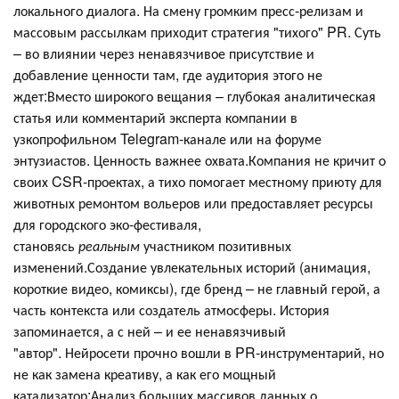
локального диалога. На смену громким пресс-релизам и
массовым рассылкам приходит стратегия "тихого" PR. Суть
– во влиянии через ненавязчивое присутствие и
добавление ценности там, где аудитория этого не
ждет:Вместо широкого вещания – глубокая аналитическая
статья или комментарий эксперта компании в
узкопрофильном Telegram-канале или на форуме
энтузиастов. Ценность важнее охвата.Компания не кричит о
своих CSR-проектах, а тихо помогает местному приюту для
животных ремонтом вольеров или предоставляет ресурсы
для городского эко-фестиваля,
становясь
реальным
участником позитивных
изменений.Создание увлекательных историй (анимация,
короткие видео, комиксы), где бренд – не главный герой, а
часть контекста или создатель атмосферы. История
запоминается, а с ней – и ее ненавязчивый
"автор". Нейросети прочно вошли в PR-инструментарий, но
не как замена креативу, а как его мощный
катализатор:Анализ больших массивов данных о