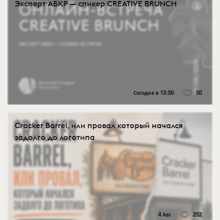
Эксперт АБКР — спикер CREATIVE BRUNCH
Сегодня в 13:50
50
Cracker Barrel, или провал который начался
задолго до логотипа
4 Авг
252