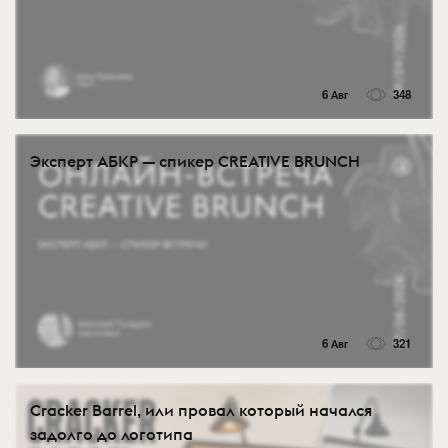
6 Авг
348
Эксперт АБКР — спикер CREATIVE BRUNCH
6 Авг
321
Cracker Barrel, или провал который начался
задолго до логотипа