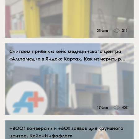
25 Фев
311
Считаем прибыль: кейс медицинского центра
«Альтамед+» в Яндекс Картах. Как измерить р...
17 Фев
403
+200% конверсии и +60% заявок для круизного
центра. Кейс «Инфофлот»