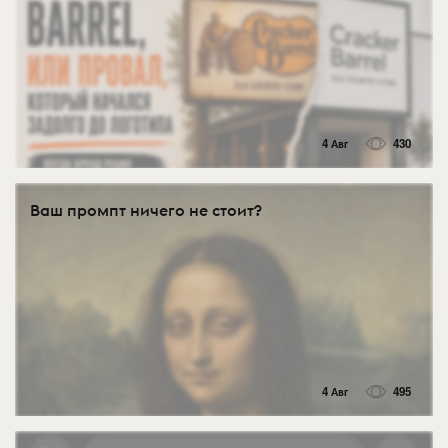
4 Авг
430
Ваш промпт ничего не стоит?
4 Авг
495