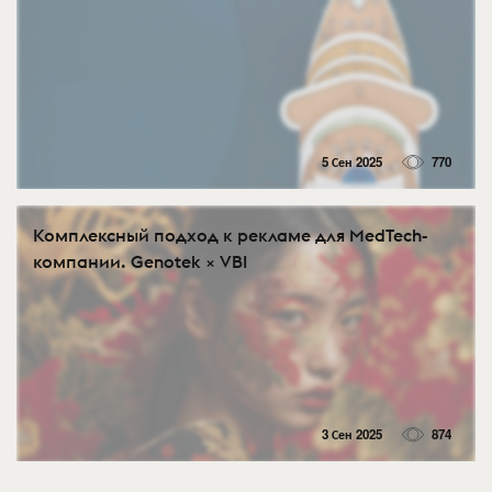
5 Сен 2025
770
Комплексный подход к рекламе для MedTech-
компании. Genotek × VBI
3 Сен 2025
874