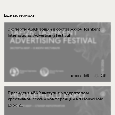
Еще материалы
Эксперты АБКР вошли в состав жюри Tashkent
International Advertising Festival
Вчера в 18:56
215
Президент АБКР выступит модератором
креативной сессии конференции на HouseHold
Expo 2...