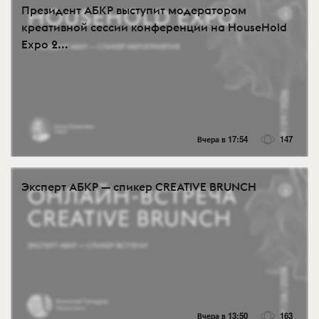
Президент АБКР выступит модератором
креативной сессии конференции на HouseHold
Expo 2...
Вчера в 17:54
147
Эксперт АБКР — спикер CREATIVE BRUNCH
Вчера в 13:50
163