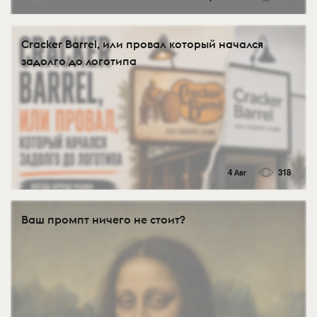
Cracker Barrel, или провал который начался
задолго до логотипа
4 Авг
318
Ваш промпт ничего не стоит?