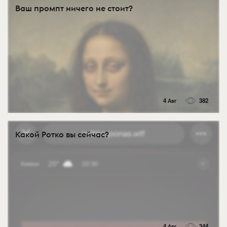
Ваш промпт ничего не стоит?
4 Авг
382
Какой Ротко вы сейчас?
4 Авг
344