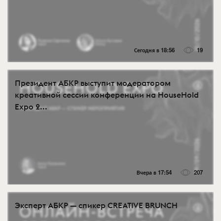
Сегодня в 18:56
19
Президент АБКР выступит модератором
креативной сессии конференции на HouseHold
Expo 2...
Вчера в 17:54
207
Эксперт АБКР — спикер CREATIVE BRUNCH