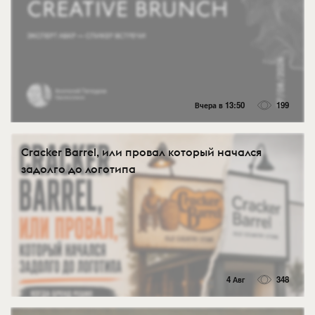
Вчера в 13:50
199
Cracker Barrel, или провал который начался
задолго до логотипа
4 Авг
348