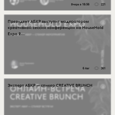
Вчера в 18:56
221
Президент АБКР выступит модератором
креативной сессии конференции на HouseHold
Expo 2...
6 Авг
361
Эксперт АБКР — спикер CREATIVE BRUNCH