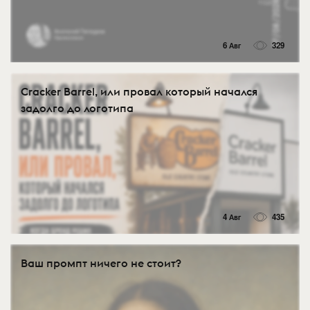
6 Авг
329
Cracker Barrel, или провал который начался
задолго до логотипа
4 Авг
435
Ваш промпт ничего не стоит?