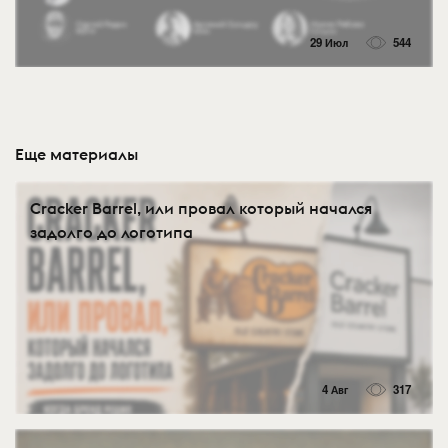
29 Июл
544
Еще материалы
Cracker Barrel, или провал который начался
задолго до логотипа
4 Авг
317