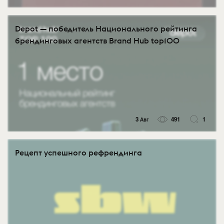
Depot — победитель Национального рейтинга
брендинговых агентств Brand Hub top100
3 Авг
491
1
Рецепт успешного рефрендинга