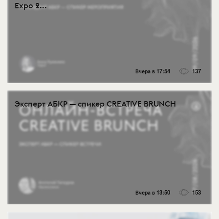
Expo 2...
Вчера в 17:54
137
Эксперт АБКР — спикер CREATIVE BRUNCH
Вчера в 13:50
153