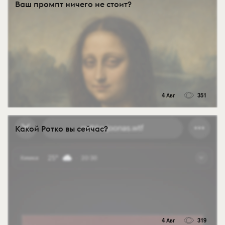
Ваш промпт ничего не стоит?
4 Авг
351
Какой Ротко вы сейчас?
4 Авг
319