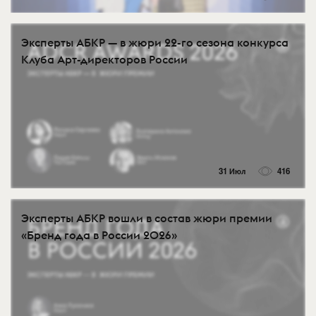
Эксперты АБКР — в жюри 22-го сезона конкурса
Клуба Арт-директоров России
31 Июл
416
Эксперты АБКР вошли в состав жюри премии
«Бренд года в России 2026»