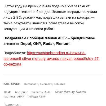
В этом году на премию было подано 1553 заявки от
ведущих агентств и брендов. Золотые награды получили
лишь 2,9% участников, подавших заявки на конкурс —
такие результаты являются показателем высокой
конкуренции и качества работ.
Поздравляем с победой членов АБКР – брендинговое
агентство Depot, ONY, Radar, Plenum!
Подробности:
https://russianbranding.ru/news/na-
tseremonii-silver-mercury-awards-nazvali-pobediteley-27-
go-sezona
КАТЕГОРИИ:
Фестивали, выставки, события
ТЕГИ:
брендинг
эксперты АБКР
Silver Mercury Awards
партнеры АБКР
победы АБКР
Поделиться: