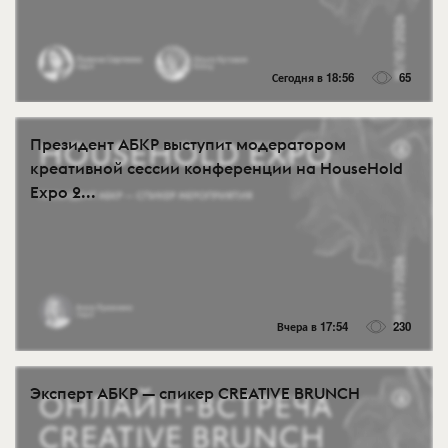
Сегодня в 18:56
65
Президент АБКР выступит модератором
креативной сессии конференции на HouseHold
Expo 2...
Вчера в 17:54
230
Эксперт АБКР — спикер CREATIVE BRUNCH