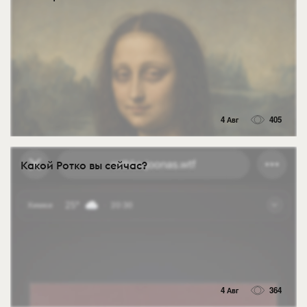
4 Авг
405
Какой Ротко вы сейчас?
4 Авг
364