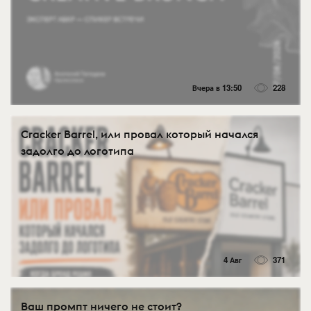
Вчера в 13:50
228
Cracker Barrel, или провал который начался
задолго до логотипа
4 Авг
371
Ваш промпт ничего не стоит?