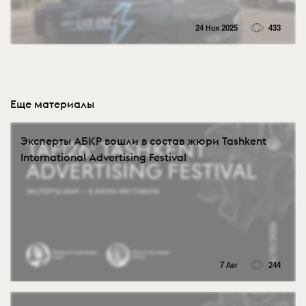
24 Ноя 2025
433
Еще материалы
Эксперты АБКР вошли в состав жюри Tashkent
International Advertising Festival
7 Авг
244