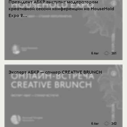
Президент АБКР выступит модератором
креативной сессии конференции на HouseHold
Expo 2...
6 Авг
381
Эксперт АБКР — спикер CREATIVE BRUNCH
6 Авг
342