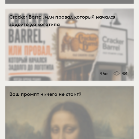
Cracker Barrel, или провал который начался
задолго до логотипа
4 Авг
451
Ваш промпт ничего не стоит?