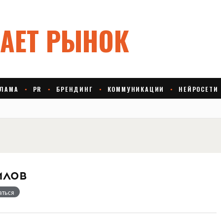
илов
аться