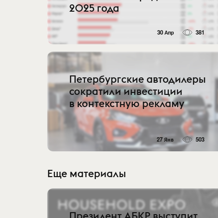
2025 года
30 Апр
381
Петербургские автодилеры
сократили инвестиции
в контекстную рекламу
27 Янв
503
Еще материалы
Президент АБКР выступит