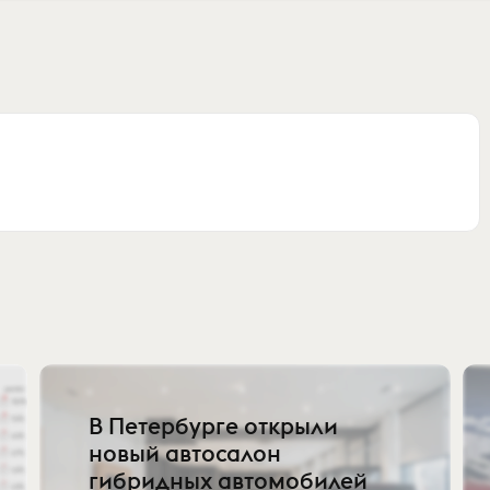
В Петербурге открыли
новый автосалон
гибридных автомобилей