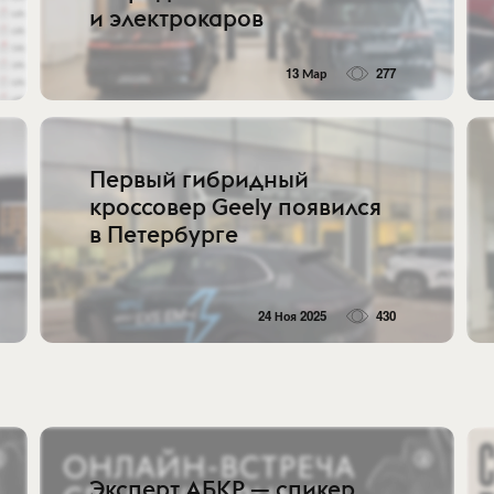
и электрокаров
13 Мар
277
Первый гибридный
кроссовер Geely появился
в Петербурге
24 Ноя 2025
430
Эксперт АБКР — спикер