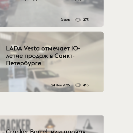
3 Фев
375
LADA Vesta отмечает 10-
летие продаж в Санкт-
Петербурге
24 Ноя 2025
415
Cracker Barrel, или провал