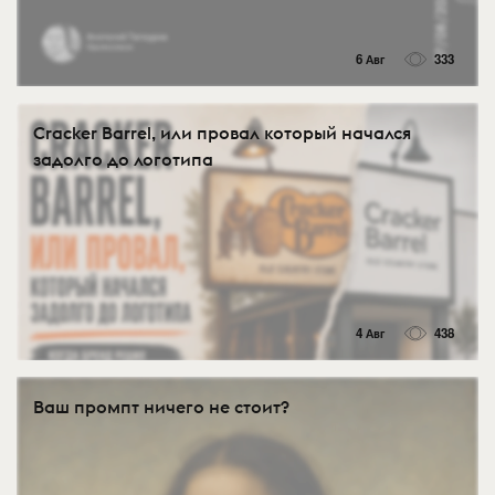
6 Авг
333
Cracker Barrel, или провал который начался
задолго до логотипа
4 Авг
438
Ваш промпт ничего не стоит?