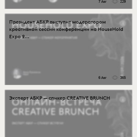
7 Авг
229
Президент АБКР выступит модератором
креативной сессии конференции на HouseHold
Expo 2...
6 Авг
365
Эксперт АБКР — спикер CREATIVE BRUNCH