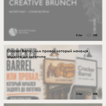
6 Авг
286
Cracker Barrel, или провал который начался
задолго до логотипа
4 Авг
408