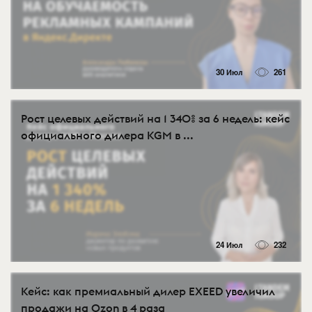
30 Июл
261
Рост целевых действий на 1 340% за 6 недель: кейс
официального дилера KGM в ...
24 Июл
232
Кейс: как премиальный дилер EXEED увеличил
продажи на Ozon в 4 раза