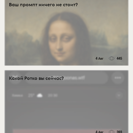
Ваш промпт ничего не стоит?
4 Авг
445
Какой Ротко вы сейчас?
4 Авг
393