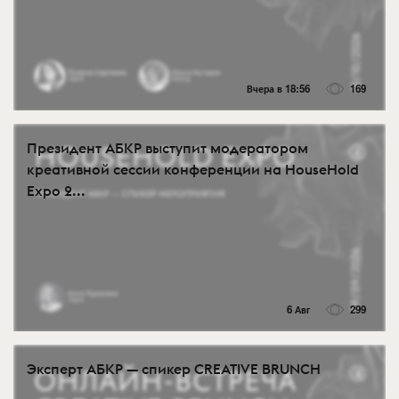
Вчера в 18:56
169
Президент АБКР выступит модератором
креативной сессии конференции на HouseHold
Expo 2...
6 Авг
299
Эксперт АБКР — спикер CREATIVE BRUNCH