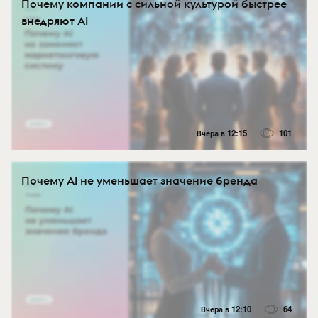
Почему компании с сильной культурой быстрее
внедряют AI
Вчера в 12:15
101
Почему AI не уменьшает значение бренда
Вчера в 12:10
64