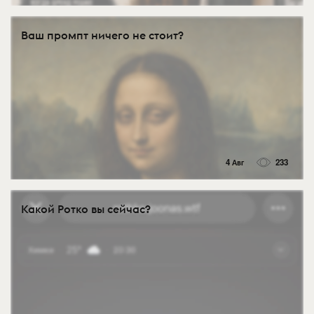
Ваш промпт ничего не стоит?
4 Авг
233
Какой Ротко вы сейчас?