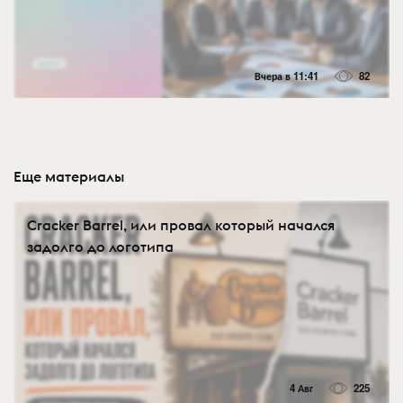
Вчера в 11:41
82
Еще материалы
Cracker Barrel, или провал который начался
задолго до логотипа
4 Авг
225