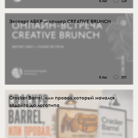
6 Авг
324
Эксперт АБКР — спикер CREATIVE BRUNCH
6 Авг
301
Cracker Barrel, или провал который начался
задолго до логотипа