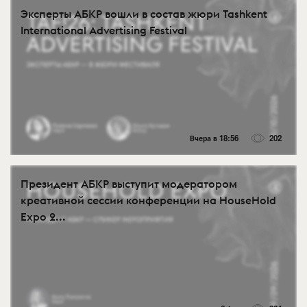
Эксперты АБКР вошли в состав жюри Tashkent
International Advertising Festival
Вчера в 18:56
202
Президент АБКР выступит модератором
креативной сессии конференции на HouseHold
Expo 2...