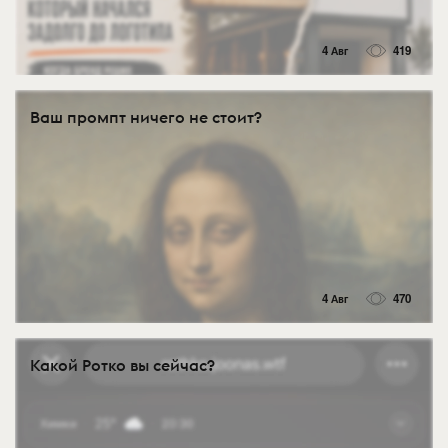
4 Авг
419
Ваш промпт ничего не стоит?
4 Авг
470
Какой Ротко вы сейчас?