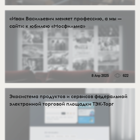
«Иван Васильевич меняет профессию, а мы —
сайт»: к юбилею «Мосфильма»
8 Апр 2025
622
Экосистема продуктов и сервисов федеральной
электронной торговой площадки ТЭК-Торг