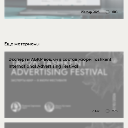
20 Мар 2025
603
Еще материалы
Эксперты АБКР вошли в состав жюри Tashkent
International Advertising Festival
7 Авг
275