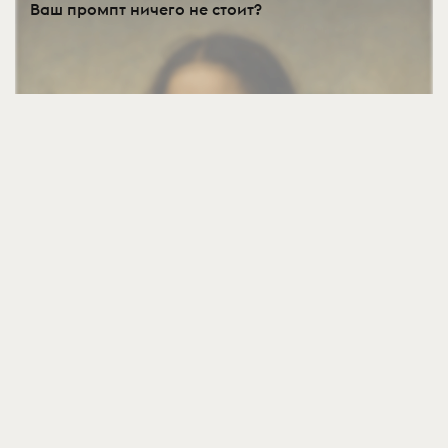
Ваш промпт ничего не стоит?
4 Авг
539
Какой Ротко вы сейчас?
4 Авг
457