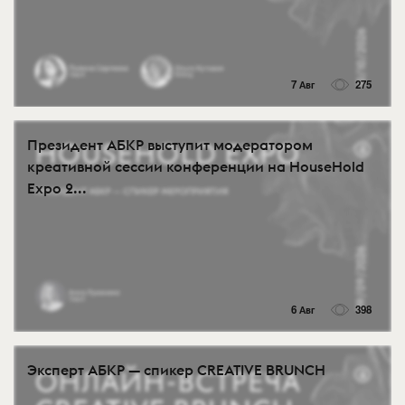
7 Авг
275
Президент АБКР выступит модератором
креативной сессии конференции на HouseHold
Expo 2...
6 Авг
398
Эксперт АБКР — спикер CREATIVE BRUNCH