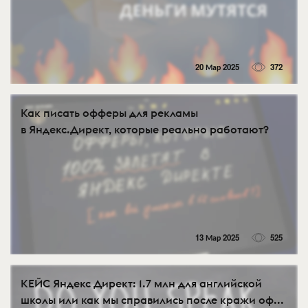
20 Мар 2025
372
Как писать офферы для рекламы
в Яндекс.Директ, которые реально работают?
13 Мар 2025
525
КЕЙС Яндекс Директ: 1.7 млн для английской
школы или как мы справились после кражи оф...