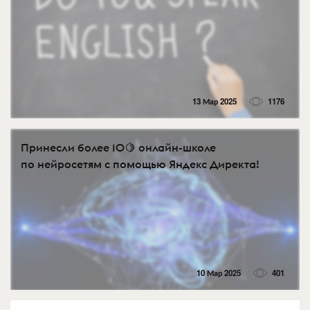
13 Мар 2025
1176
Принесли более 10🍋 онлайн-школе
по нейросетям с помощью Яндекс Директа!
10 Мар 2025
401