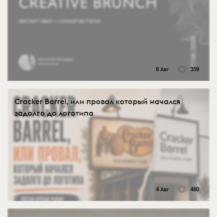
6 Авг
359
Cracker Barrel, или провал который начался
задолго до логотипа
4 Авг
460