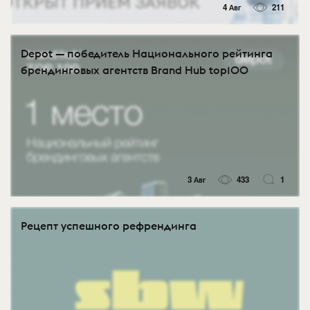
4 Авг
211
Depot — победитель Национального рейтинга
брендинговых агентств Brand Hub top100
3 Авг
433
1
Рецепт успешного рефрендинга