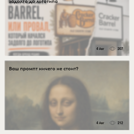
задолго до логотипа
4 Авг
207
Ваш промпт ничего не стоит?
4 Авг
212