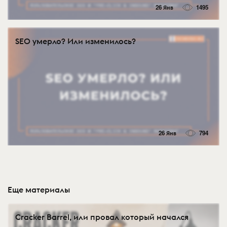
26 Янв
1495
SEO умерло? Или изменилось?
26 Янв
794
Еще материалы
Cracker Barrel, или провал который начался