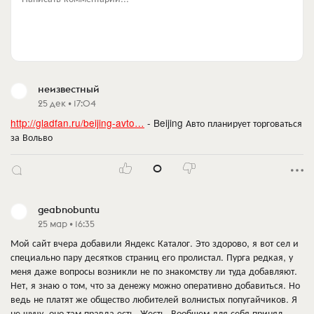
неизвестный
25 дек • 17:04
http://gladfan.ru/beijing-avto…
- Beijing Авто планирует торговаться
за Вольво
0
geabnobuntu
25 мар • 16:35
Мой сайт вчера добавили Яндекс Каталог. Это здорово, я вот сел и
специально пару десятков страниц его пролистал. Пурга редкая, у
меня даже вопросы возникли не по знакомству ли туда добавляют.
Нет, я знаю о том, что за денежу можно оперативно добавиться. Но
ведь не платят же общество любителей волнистых попугайчиков. Я
не шучу, оно там правда есть. Жесть. Вообщем для себя принял