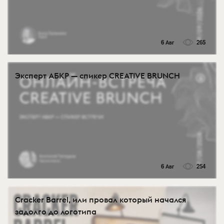
6 Авг
265
Эксперт АБКР — спикер CREATIVE BRUNCH
6 Авг
254
Cracker Barrel, или провал который начался
задолго до логотипа