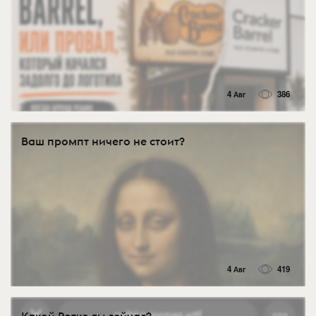
4 Авг
386
Ваш промпт ничего не стоит?
4 Авг
419
Какой Ротко вы сейчас?