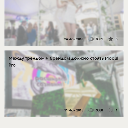
24 Июн 2015
3051
5
Между трендом и брендом должно стоять Modul
Pro
11 Июн 2015
3380
1