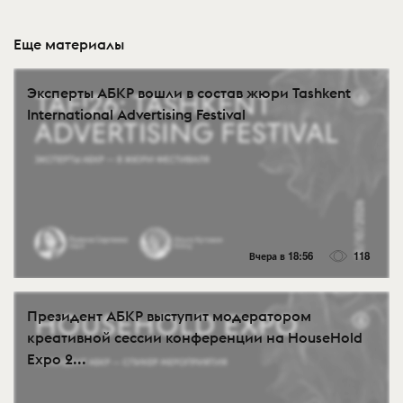
Еще материалы
Эксперты АБКР вошли в состав жюри Tashkent
International Advertising Festival
Вчера в 18:56
118
Президент АБКР выступит модератором
креативной сессии конференции на HouseHold
Expo 2...