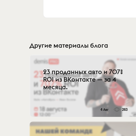
Другие материалы блога
23 проданных авто и 707%
ROI из ВКонтакте — за 4
месяца.
4 Авг
263