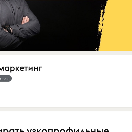
маркетинг
аться
ирать узкопрофильные