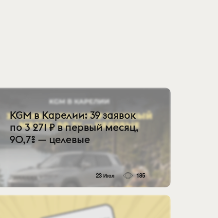
KGM в Карелии: 39 заявок
по 3 271 ₽ в первый месяц,
90,7% — целевые
23 Июл
185