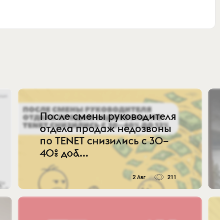
После смены руководителя
отдела продаж недозвоны
по TENET снизились с 30–
40% до&...
2 Авг
211