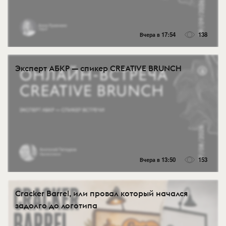
Вчера в 17:54
138
Эксперт АБКР — спикер CREATIVE BRUNCH
Вчера в 13:50
153
Cracker Barrel, или провал который начался
задолго до логотипа