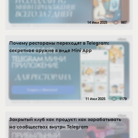
14 Июл 2025
987
Почему рестораны переходят в Telegram:
секретное оружие в виде Mini App
11 Июл 2025
1179
Закрытый клуб как продукт: как зарабатывать
на сообществах внутри Telegram