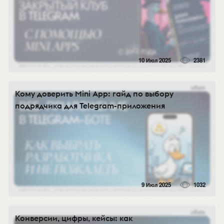
10 Июл 2025
2381
Кому доверить Mini App: гайд по выбору
подрядчика для Telegram-приложения
9 Июл 2025
1032
Конверсии, цифры, кейсы: как