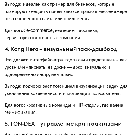
Выгода:
идеален как пример для бизнесов, которые
планируют внедрить прием заказов прямо в мессенджере
без собственного сайта или приложения.
Для кого:
e‑commerce, кейтеринг, доставка,
сервис‑ориентированные компании.
4. Kong Hero – визуальный таск‑дашборд
Что делает:
интерфейс‑игра, где задачи представлены как
уровни/чемпионаты на доске — ярко, визуально и
одновременно инструментально.
Выгода:
подчеркивает потенциал визуализации задач для
увеличения вовлеченности и мотивации пользователя.
Для кого:
креативные команды и HR‑отделы, где важна
геймификация.
5. TON‑DEX – управление криптоактивами
Что делает:
встроенная платформа для обмена токенов