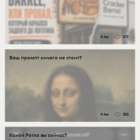
4 Авг
317
Ваш промпт ничего не стоит?
4 Авг
353
Какой Ротко вы сейчас?