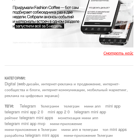
Смотреть кейс
КАТЕГОРИИ:
Digital (web-дизайн, интернет-реклама и продвижение, интернет-
сообщества и блоги, интернет-коммуникации, мобильный маркетинг,
реклама на цифровых экранах)
ТЕГИ:
Telegram
Телеграмм
телеграм
мини апп
mini app
telegram mini app 2 0
mini app 2 0
telegram mini app
рейтинг telegram mini apps
монетизация мини апп
telegram mini app mvp
мини-приложение
мини-приложение в Телеграм
мини апп в телеграм
топ mini apps
разработка telegram mini apps
мини-приложение Телеграм