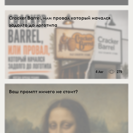
Cracker Barrel, или провал который начался
задолго до логотипа
4 Авг
279
Ваш промпт ничего не стоит?