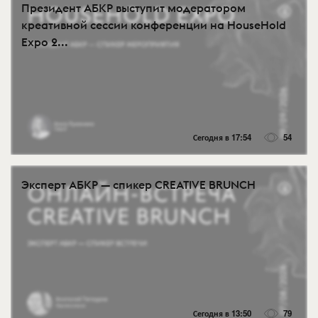
Президент АБКР выступит модератором
креативной сессии конференции на HouseHold
Expo 2...
Сегодня в 17:54
54
Эксперт АБКР — спикер CREATIVE BRUNCH
Сегодня в 13:50
79