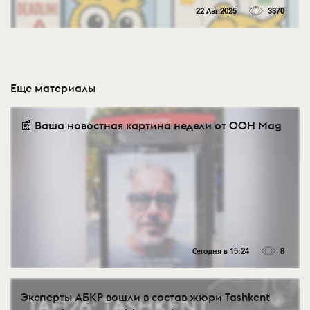
22 Авг 2025
3870
Еще материалы
📰 Ваша новостная картина недели от OOH Mag
Сегодня в 15:24
8
Эксперты АБКР вошли в состав жюри Tashkent