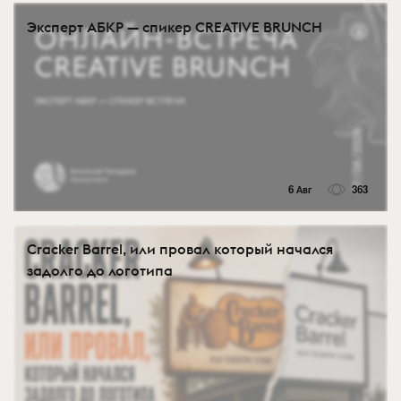
Эксперт АБКР — спикер CREATIVE BRUNCH
6 Авг
363
Cracker Barrel, или провал который начался
задолго до логотипа