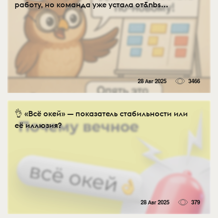
работу, но команда уже устала от&nbs...
28 Авг 2025
3466
👌 «Всё окей» — показатель стабильности или
её иллюзия?
28 Авг 2025
379