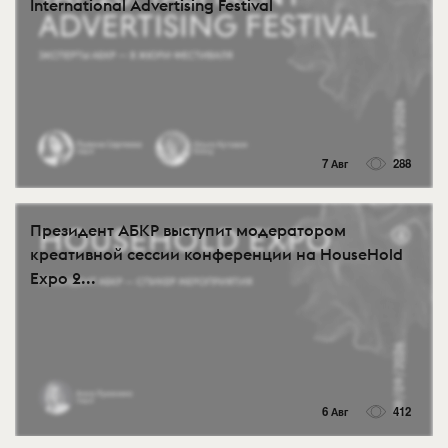
International Advertising Festival
7 Авг
288
Президент АБКР выступит модератором
креативной сессии конференции на HouseHold
Expo 2...
6 Авг
412