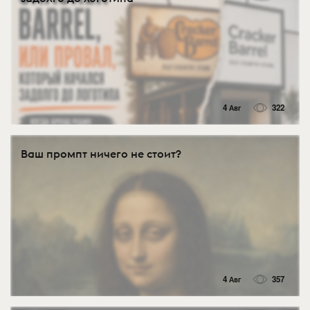
4 Авг
322
Ваш промпт ничего не стоит?
4 Авг
357