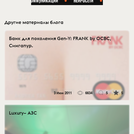
Другие материалы блога
Банк для поколения Gen-Y: FRANK by OCBC,
Сингапур.
3 Июн 2011
6634
5
5
Luxury– АЗС