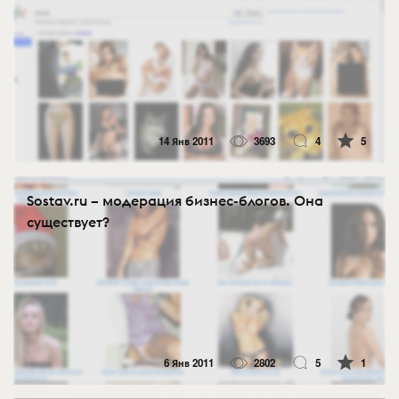
14 Янв 2011
3693
4
5
Sostav.ru – модерация бизнес-блогов. Она
существует?
6 Янв 2011
2802
5
1