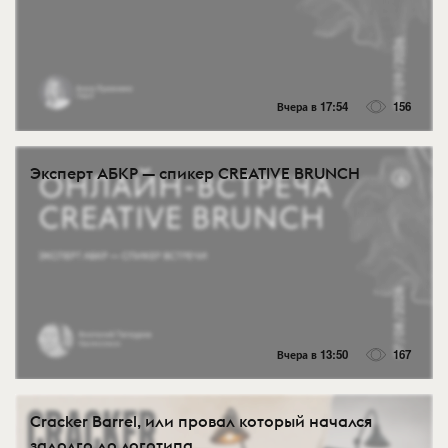
Вчера в 17:54
156
Эксперт АБКР — спикер CREATIVE BRUNCH
Вчера в 13:50
167
Cracker Barrel, или провал который начался
задолго до логотипа