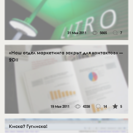
31 Мая 2011
5665
7
«Наш отдел маркетинга закрыт для контактов» —
2011
19 Мая 2011
4338
14
5
Киска? Гуглиска!