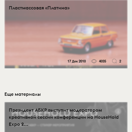
Пластмассовая «Платина»
17 Дек 2010
4035
2
Еще материалы
Президент АБКР выступит модератором
креативной сессии конференции на HouseHold
Expo 2...