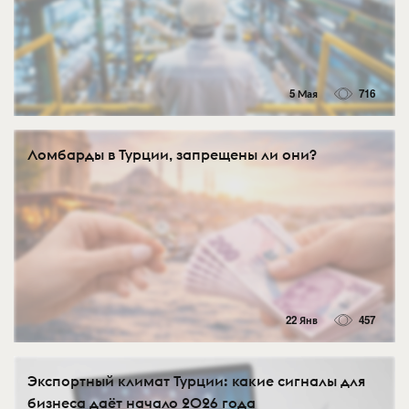
5 Мая
716
Ломбарды в Турции, запрещены ли они?
22 Янв
457
Экспортный климат Турции: какие сигналы для
бизнеса даёт начало 2026 года