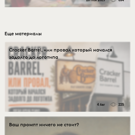
Еще материалы
Cracker Barrel, или провал который начался
задолго до логотипа
4 Авг
225
Ваш промпт ничего не стоит?