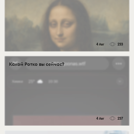
4 Авг
233
Какой Ротко вы сейчас?
4 Авг
237