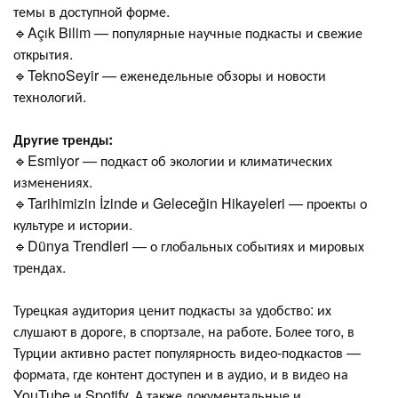
темы в доступной форме.
🔹Açık Bilim — популярные научные подкасты и свежие
открытия.
🔹TeknoSeyir — еженедельные обзоры и новости
технологий.
Другие тренды:
🔹Esmiyor — подкаст об экологии и климатических
изменениях.
🔹Tarihimizin İzinde и Geleceğin Hikayeleri — проекты о
культуре и истории.
🔹Dünya Trendleri — о глобальных событиях и мировых
трендах.
Турецкая аудитория ценит подкасты за удобство: их
слушают в дороге, в спортзале, на работе. Более того, в
Турции активно растет популярность видео-подкастов —
формата, где контент доступен и в аудио, и в видео на
YouTube и Spotify. А также документальные и