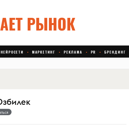
Озбилек
аться