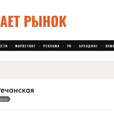
Речанская
аться