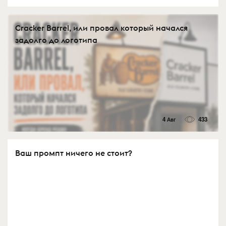
Cracker Barrel, или провал который начался
задолго до логотипа
4 Авг
433
Ваш промпт ничего не стоит?