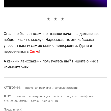
Страшно бывает всем, но главное начать, а дальше все
пойдет «как по маслу». Надеемся, что эти лайфхаки
упростят вам ту самую магию нетворкинга. Удачи и
пересечемся в
Сетке
!
А какими лайфхаками пользуетесь вы? Пишите о них в
комментариях!
КАТЕГОРИИ:
Вирусная реклама и сетевые эффекты
ТЕГИ:
советы
коммуникация
кейсы
соцсети
лайфхаки
бизнес-лайфхаки
Сетка
Сетка hh ru
Поделиться: