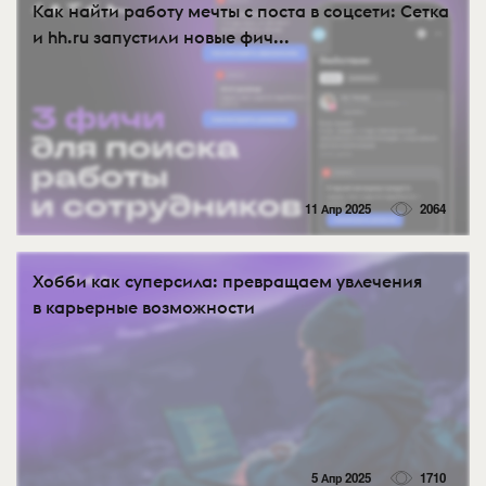
Как найти работу мечты с поста в соцсети: Сетка
и hh.ru запустили новые фич...
11 Апр 2025
2064
Хобби как суперсила: превращаем увлечения
в карьерные возможности
5 Апр 2025
1710