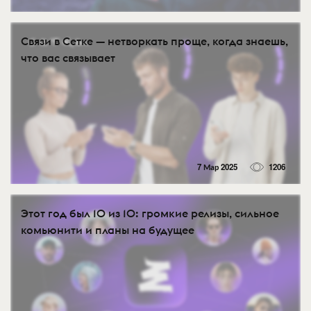
Связи в Сетке — нетворкать проще, когда знаешь,
что вас связывает
7 Мар 2025
1206
Этот год был 10 из 10: громкие релизы, сильное
комьюнити и планы на будущее