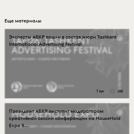
Еще материалы
Эксперты АБКР вошли в состав жюри Tashkent
International Advertising Festival
7 Авг
285
Президент АБКР выступит модератором
креативной сессии конференции на HouseHold
Expo 2...