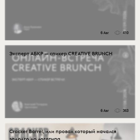
6 Авг
410
Эксперт АБКР — спикер CREATIVE BRUNCH
6 Авг
363
Cracker Barrel, или провал который начался
задолго до логотипа