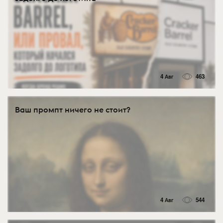
4 Авг
463
Ваш промпт ничего не стоит?
4 Авг
544