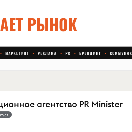
онное агентство PR Minister
аться