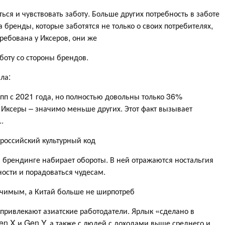
ься и чувствовать заботу. Больше других потребность в заботе
за бренды, которые заботятся не только о своих потребителях,
ребована у Иксеров, они же
оту со стороны брендов.
ла:
пп с 2021 года, но полностью довольны только 36%
 Иксеры – значимо меньше других. Этот факт вызывает
.
 российский культурный код
и брендинге набирает обороты. В ней отражаются ностальгия
ности и порадоваться чудесам.
начимым, а Китай больше не ширпотреб
привлекают азиатские работодатели. Ярлык «сделано в
en X и Gen Y, а также с людей с доходами выше среднего и