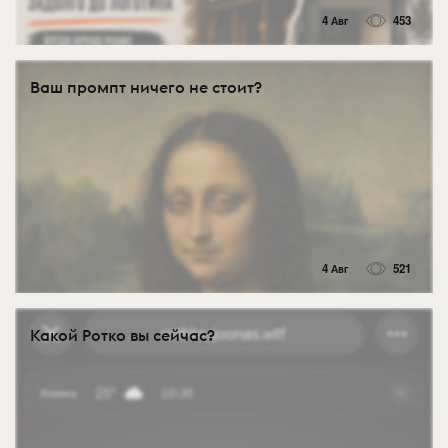
4 Авг
453
Ваш промпт ничего не стоит?
4 Авг
521
Какой Ротко вы сейчас?