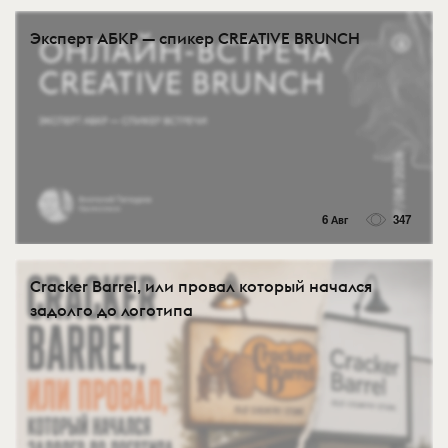
Эксперт АБКР — спикер CREATIVE BRUNCH
6 Авг
347
Cracker Barrel, или провал который начался
задолго до логотипа