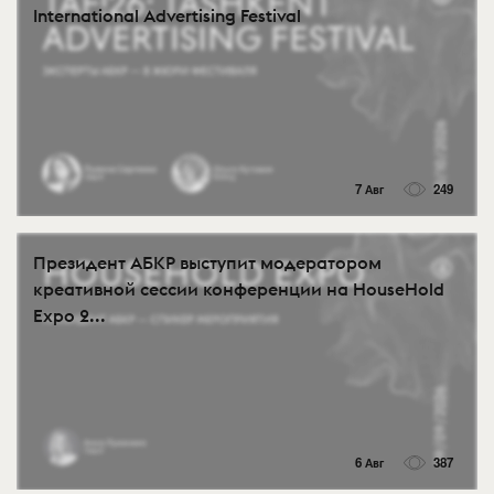
International Advertising Festival
7 Авг
249
Президент АБКР выступит модератором
креативной сессии конференции на HouseHold
Expo 2...
6 Авг
387