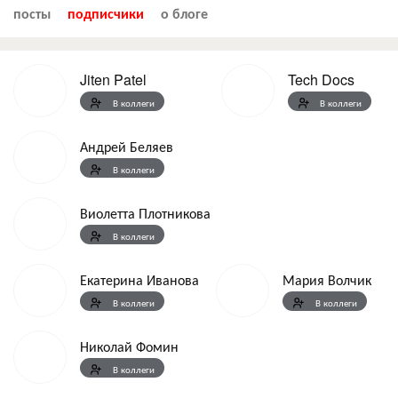
посты
подписчики
о блоге
Jiten Patel
Tech Docs
В коллеги
В коллеги
Андрей Беляев
В коллеги
Виолетта Плотникова
В коллеги
Екатерина Иванова
Мария Волчик
В коллеги
В коллеги
Николай Фомин
В коллеги