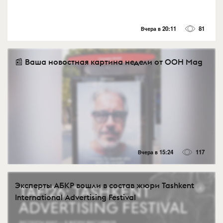
Вчера в 20:11
81
📰 Ваша новостная картина недели от OOH Mag
Вчера в 15:24
117
Эксперты АБКР вошли в состав жюри Tashkent
International Advertising Festival