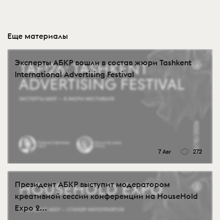
Еще материалы
Эксперты АБКР вошли в состав жюри Tashkent
International Advertising Festival
7 Авг
272
Президент АБКР выступит модератором
креативной сессии конференции на HouseHold
Expo 2...