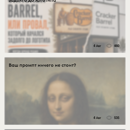
4 Авг
460
Ваш промпт ничего не стоит?
4 Авг
535