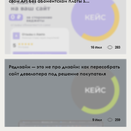
свой API без абонентской платы з...
16 Июл
283
Редизайн — это не про дизайн: как пересобрать
сайт девелопера под решение покупателя
9 Июл
259