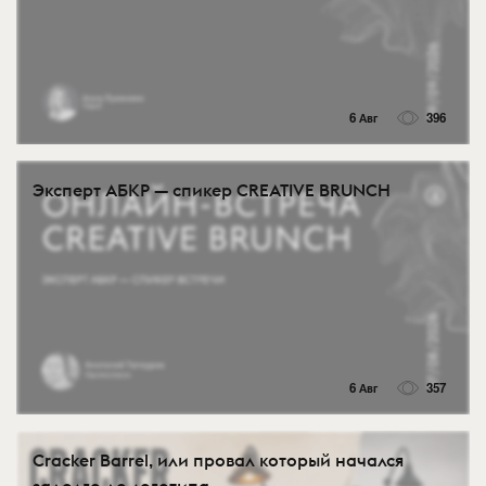
6 Авг
396
Эксперт АБКР — спикер CREATIVE BRUNCH
6 Авг
357
Cracker Barrel, или провал который начался
задолго до логотипа