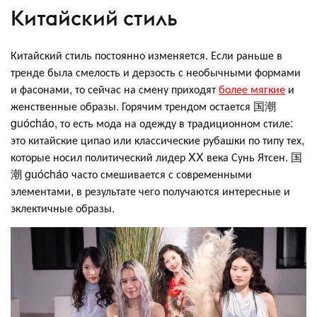
Китайский стиль
Китайский стиль постоянно изменяется. Если раньше в
тренде была смелость и дерзость с необычными формами
и фасонами, то сейчас на смену приходят
более мягкие
и
женственные образы. Горячим трендом остается 国潮
guócháo, то есть мода на одежду в традиционном стиле:
это китайские ципао или классические рубашки по типу тех,
которые носил политический лидер XX века Сунь Ятсен. 国
潮 guócháo часто смешивается с современными
элементами, в результате чего получаются интересные и
эклектичные образы.