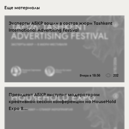
Еще материалы
Эксперты АБКР вошли в состав жюри Tashkent
International Advertising Festival
Вчера в 18:56
202
Президент АБКР выступит модератором
креативной сессии конференции на HouseHold
Expo 2...