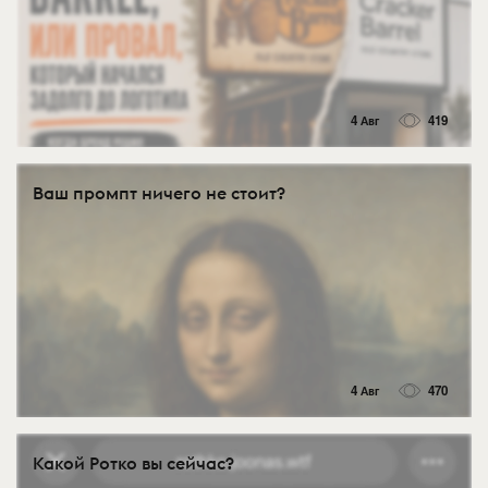
4 Авг
419
Ваш промпт ничего не стоит?
4 Авг
470
Какой Ротко вы сейчас?