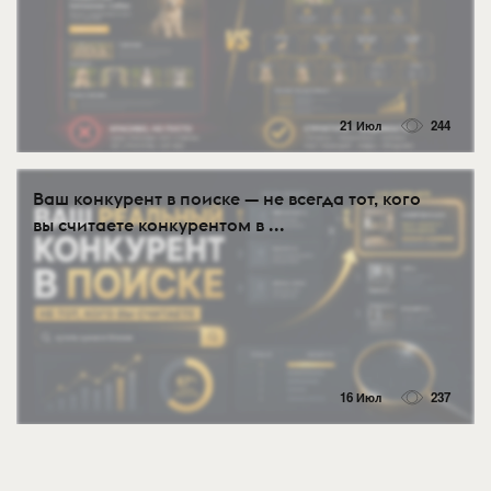
21 Июл
244
Ваш конкурент в поиске — не всегда тот, кого
вы считаете конкурентом в ...
16 Июл
237