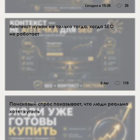
Сегодня в 15:26
26
Контекст нужен не только тогда, когда SEO
не работает
6 Авг
119
Поисковый спрос показывает, что люди реально
хотят купить