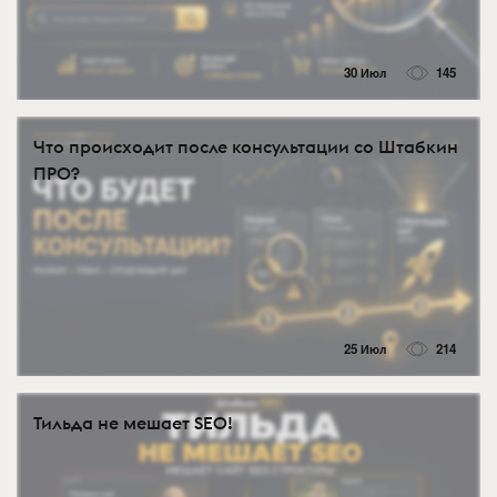
30 Июл
145
Что происходит после консультации со Штабкин
ПРО?
25 Июл
214
Тильда не мешает SEO!