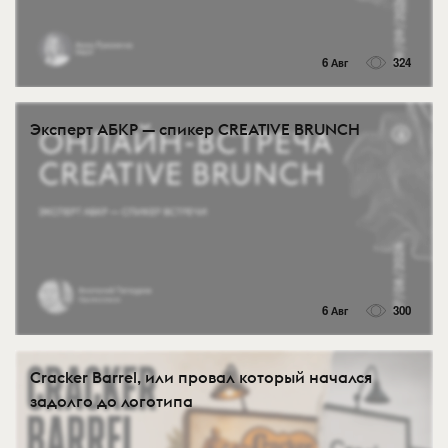
6 Авг
324
Эксперт АБКР — спикер CREATIVE BRUNCH
6 Авг
300
Cracker Barrel, или провал который начался
задолго до логотипа