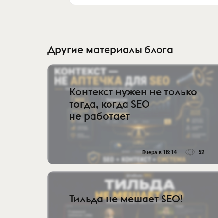
Другие материалы блога
Контекст нужен не только
тогда, когда SEO
не работает
Вчера в 16:14
52
Тильда не мешает SEO!