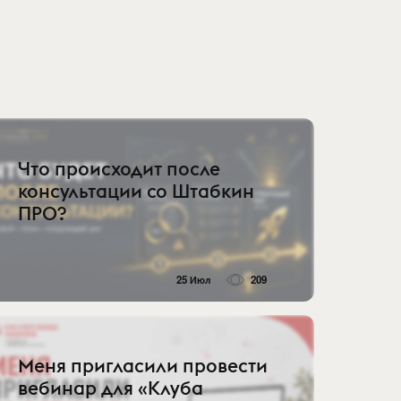
Что происходит после
консультации со Штабкин
ПРО?
25 Июл
209
Меня пригласили провести
вебинар для «Клуба