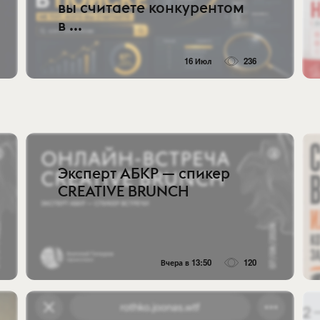
вы считаете конкурентом
в ...
16 Июл
236
Эксперт АБКР — спикер
CREATIVE BRUNCH
Вчера в 13:50
120