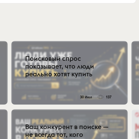
Поисковый спрос
показывает, что люди
реально хотят купить
30 Июл
137
Ваш конкурент в поиске —
не всегда тот, кого