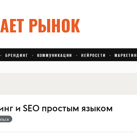
инг и SEO простым языком
аться