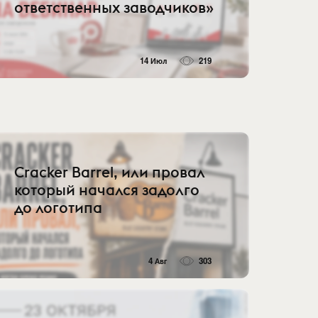
ответственных заводчиков»
14 Июл
219
Cracker Barrel, или провал
который начался задолго
до логотипа
4 Авг
303