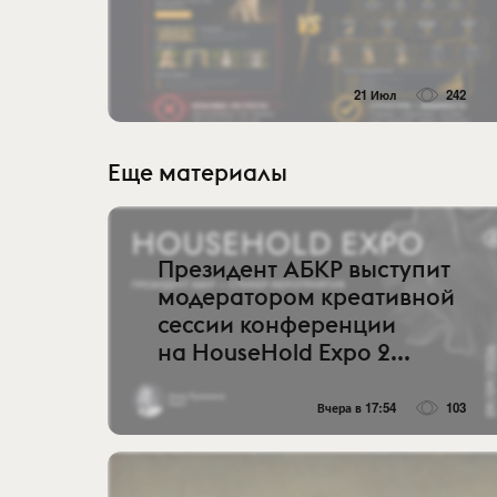
21 Июл
242
Еще материалы
Президент АБКР выступит
модератором креативной
сессии конференции
на HouseHold Expo 2...
Вчера в 17:54
103