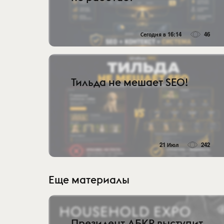
Сегодня в 16:14
46
Тильда не мешает SEO!
21 Июл
242
Еще материалы
Президент АБКР выступит