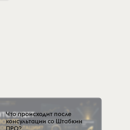
Что происходит после
консультации со Штабкин
ПРО?