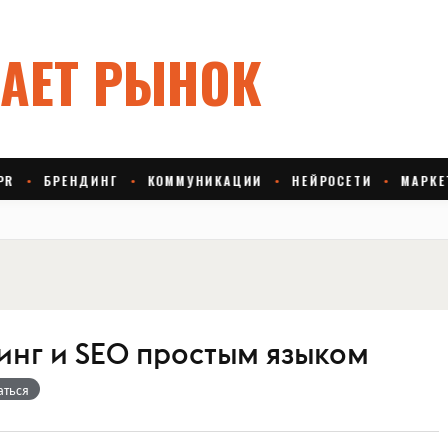
инг и SEO простым языком
аться