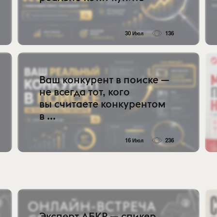
30 Июл
136
Ваш конкурент в поиске —
не всегда тот, кого
вы считаете конкурентом
в ...
16 Июл
236
Эксперт АБКР — спикер