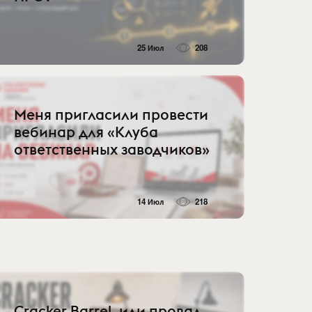
25 Июл
208
Меня пригласили провести
вебинар для «Клуба
ответственных заводчиков»
14 Июл
218
Cracker Barrel, или провал