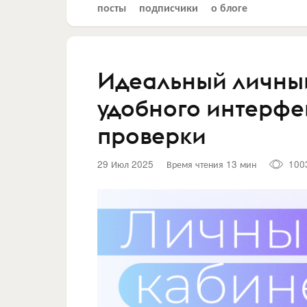
посты
подписчики
о блоге
Идеальный личны
удобного интерфей
проверки
29 Июл 2025
Время чтения 13 мин
100