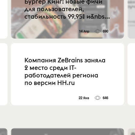
Бургер Кинг: новые фичи
для пользователей,
стабильность 99,95% и&nbs...
14 Апр
690
Компания ZeBrains заняла
2 место среди IT-
работодателей региона
по версии HH.ru
22 Янв
646