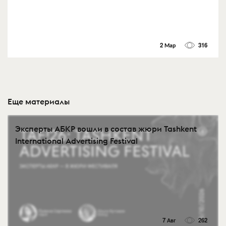
2 Мар
316
Еще материалы
Эксперты АБКР вошли в состав жюри Tashkent
International Advertising Festival
7 Авг
262