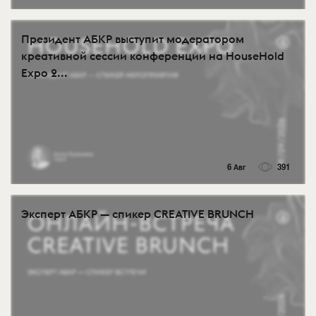
Президент АБКР выступит модератором
креативной сессии конференции на HouseHold
Expo 2...
6 Авг
391
Эксперт АБКР — спикер CREATIVE BRUNCH