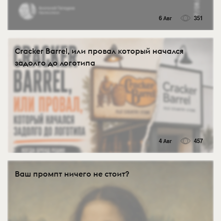
6 Авг
351
Cracker Barrel, или провал который начался
задолго до логотипа
4 Авг
457
Ваш промпт ничего не стоит?