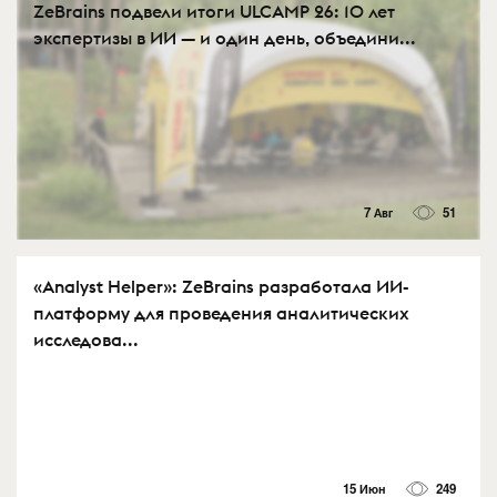
ZeBrains подвели итоги ULCAMP 26: 10 лет
экспертизы в ИИ — и один день, объедини...
7 Авг
51
«Analyst Helper»: ZeBrains разработала ИИ-
платформу для проведения аналитических
исследова...
15 Июн
249