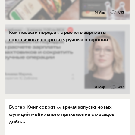
14 Апр
693
Как навести порядок в расчете зарплаты
вахтовиков и сократить ручные операции
31 Мар
497
Бургер Кинг сократил время запуска новых
функций мобильного приложения с месяцев
до&n...