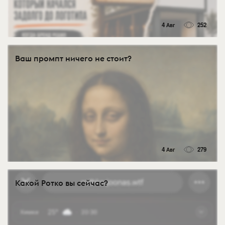
4 Авг
252
Ваш промпт ничего не стоит?
4 Авг
279
Какой Ротко вы сейчас?