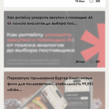
15 Июн
242
Как ритейлу ускорить закупки с помощью AI:
от поиска аналогов до выбора пос...
28 Мая
287
Перезапуск приложения Бургер Кинг: новые
фичи для пользователей, стабильность 99,95%
и&nbs...