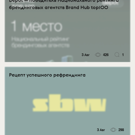
Depot — победитель Национального рейтинга
брендинговых агентств Brand Hub top100
3 Авг
426
1
Рецепт успешного рефрендинга
3 Авг
298