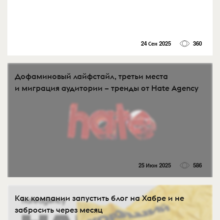
24 Сен 2025
360
Дофаминовый лайфстайл, третьи места
и миграция аудитории – тренды от Hate Agency
25 Июн 2025
586
Как компании запустить блог на Хабре и не
забросить через месяц