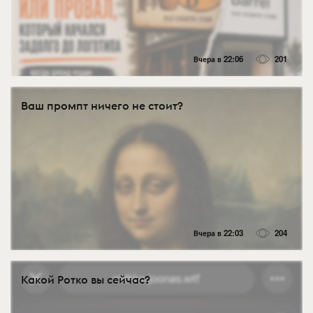
Вчера в 22:06
201
Ваш промпт ничего не стоит?
Вчера в 22:03
204
Какой Ротко вы сейчас?