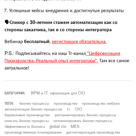
Успешные кейсы внедрения и достигнутые результаты
🗣
Спикер с 30-летним стажем автоматизации как со
стороны заказчика, так и со стороны интегратора
Вебинар
бесплатный
,
регистрация обязательна
P.S.: Подписывайтесь на наш Тг-канал
"Цифровизация
Производства. Реальный опыт интегратора".
Там все самое
актуальное!
КАТЕГОРИИ:
BPM и IT, иформация для CIO
ТЕГИ:
бизнес-процессы
производство
производство мебели
автоматизация бизнес-процессов
1с
CIO
бережливое производство
регламентировать бизнес-процессы
описать бизнес-процессы
оптимизировать бизнес-процессы
Эффективность бизнеса
global cio
MES
производственное планирование
диспетчеризация производства