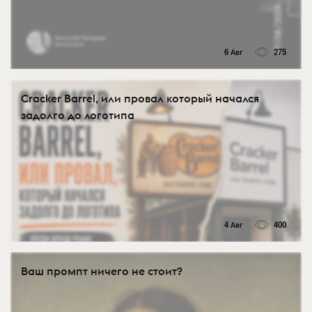
6 Авг
275
Cracker Barrel, или провал который начался
задолго до логотипа
4 Авг
400
Ваш промпт ничего не стоит?