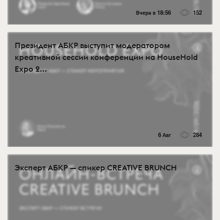
Вчера в 18:56
152
Президент АБКР выступит модератором
креативной сессии конференции на HouseHold
Expo 2...
6 Авг
284
Эксперт АБКР — спикер CREATIVE BRUNCH