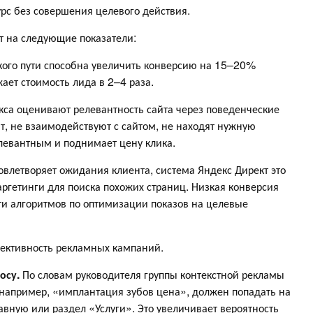
урс без совершения целевого действия.
т на следующие показатели:
ого пути способна увеличить конверсию на 15–20%
ает стоимость лида в 2–4 раза.
са оценивают релевантность сайта через поведенческие
ят, не взаимодействуют с сайтом, не находят нужную
елевантным и поднимает цену клика.
овлетворяет ожидания клиента, система Яндекс Директ это
аргетинги для поиска похожих страниц. Низкая конверсия
ти алгоритмов по оптимизации показов на целевые
ективность рекламных кампаний.
росу.
По словам руководителя группы контекстной рекламы
 например, «имплантация зубов цена», должен попадать на
лавную или раздел «Услуги». Это увеличивает вероятность