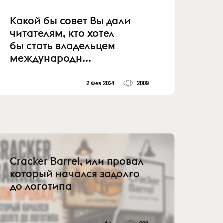
Какой бы совет Вы дали
читателям, кто хотел
бы стать владельцем
международн...
2 Фев 2024
2009
Cracker Barrel, или провал
который начался задолго
до логотипа