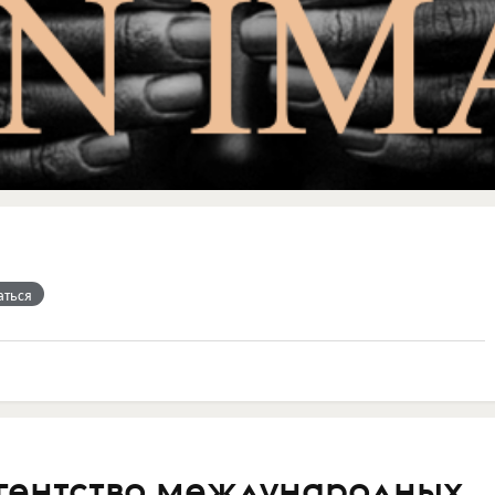
аться
гентство международных