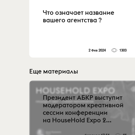
Что означает название
вашего агентства ?
2 Фев 2024
1303
Еще материалы
Президент АБКР выступит
модератором креативной
сессии конференции
на HouseHold Expo 2...