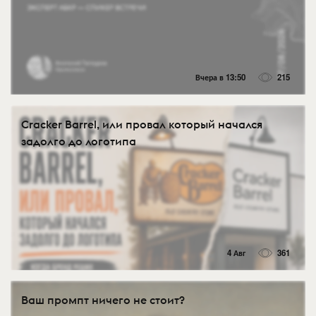
Вчера в 13:50
215
Cracker Barrel, или провал который начался
задолго до логотипа
4 Авг
361
Ваш промпт ничего не стоит?