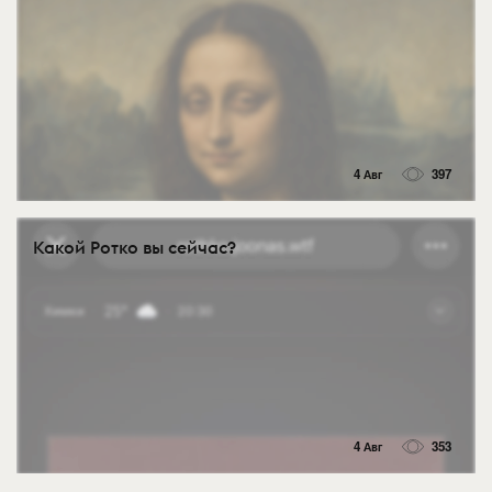
4 Авг
397
Какой Ротко вы сейчас?
4 Авг
353