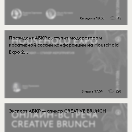
Сегодня в 18:56
45
Президент АБКР выступит модератором
креативной сессии конференции на HouseHold
Expo 2...
Вчера в 17:54
220
Эксперт АБКР — спикер CREATIVE BRUNCH