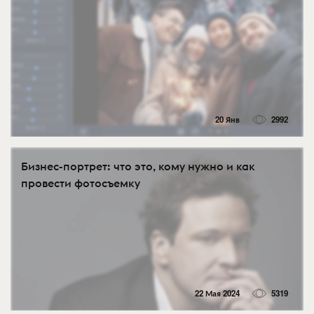
20 Янв
2992
Бизнес-портрет: что это, кому нужно и как
провести фотосъемку
22 Мая 2024
5319