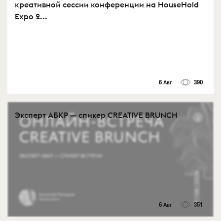
креативной сессии конференции на HouseHold
Expo 2...
6 Авг
390
Эксперт АБКР — спикер CREATIVE BRUNCH
6 Авг
351