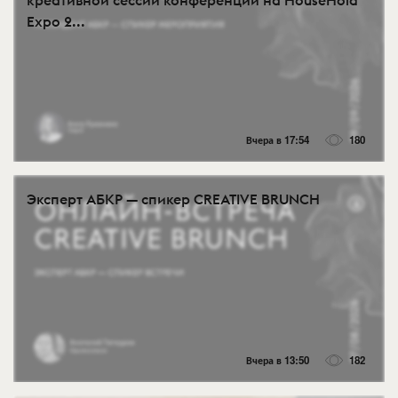
Expo 2...
Вчера в 17:54
180
Эксперт АБКР — спикер CREATIVE BRUNCH
Вчера в 13:50
182