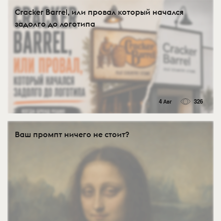
Cracker Barrel, или провал который начался
задолго до логотипа
4 Авг
326
Ваш промпт ничего не стоит?