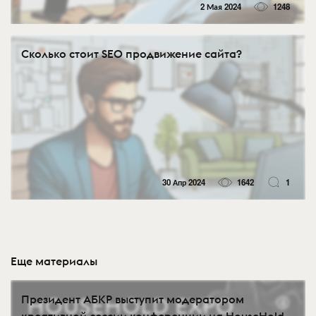
2 Мая 2024
1248
Сколько стоит SEO продвижение сайта?
30 Апр 2024
1642
1
Еще материалы
Президент АБКР выступит модератором
креативной сессии конференции на HouseHold