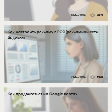
8 Мая 2024
2889
Как настроить рекламу в РСЯ (рекламной сети
Яндекса)
7 Мая 2024
1328
Как продвигаться на Google картах