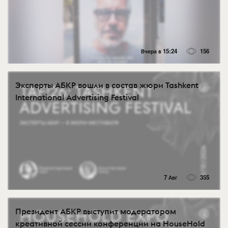
Вчера в 15:24
156
Эксперты АБКР вошли в состав жюри Tashkent
International Advertising Festival
7 Авг
355
Президент АБКР выступит модератором
креативной сессии конференции на HouseHold