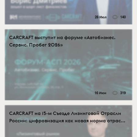
28 Июл
140
CARCRAFT выступит на форуме «Автобизнес.
Сервис. Пробег 2026»
16 Июн
319
CARCRAFT на 15-м Съезде Лизинговой Отрасли
России: цифровизация как новая норма отрас...