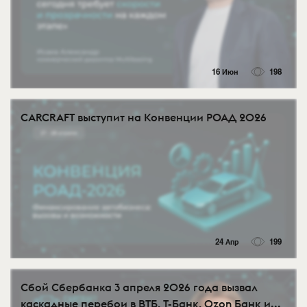
16 Июн
198
CARCRAFT выступит на Конвенции РОАД 2026
24 Апр
199
Сбой Сбербанка 3 апреля 2026 года вызвал
каскадные перебои в ВТБ, Т-Банк, Ozon Банк и...