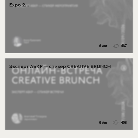
Expo 2...
6 Авг
487
Эксперт АБКР — спикер CREATIVE BRUNCH
6 Авг
408